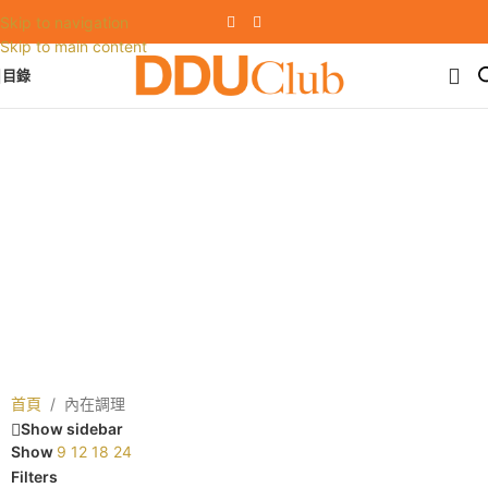
Skip to navigation
Skip to main content
目錄
首頁
/
內在調理
Show sidebar
Show
9
12
18
24
Filters