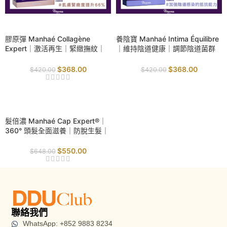
SALE
SALE
膠原彈 Manhaé Collagène
養陰寶 Manhaé Intima Équilibre
Expert｜激活再生｜緊緻撫紋｜
｜維持陰道健康｜調節陰道菌群
抗氧防護｜
｜增強潤滑與彈性｜有效降低感
染風險
$
368.00
$
368.00
$
420.00
$
420.00
SALE
髮倍濃 Manhaé Cap Expert®｜
360° 頭髮全面滋養｜防脫生髮｜
提升頭髮強韌度｜防止折斷｜
$
550.00
$
648.00
聯絡我們
WhatsApp: +852 9883 8234