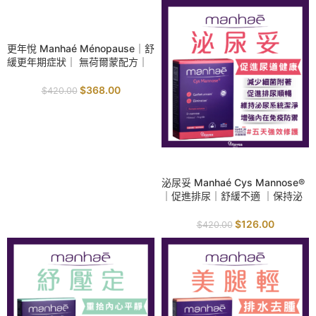
SALE
更年悅 Manhaé Ménopause｜舒
緩更年期症狀｜ 無荷爾蒙配方｜
有效改善潮熱｜提升睡眠質素｜
穩定情緒健康
$
368.00
$
420.00
SALE
泌尿妥 Manhaé Cys Mannose®
｜促進排尿｜舒緩不適 ｜保持泌
尿系統健康
$
126.00
$
420.00