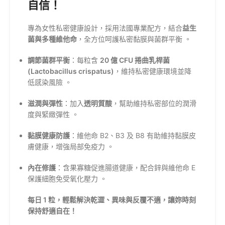
自信！
專為女性私密健康設計，採用法國專業配方，結合
益生
菌與多種維他命
，全方位呵護私密黏膜與菌群平衡
。
調節菌群平衡
：每粒含
20 億 CFU 捲曲乳桿菌
(Lactobacillus crispatus)
，維持私密健康環境並降
低感染風險
。
滋潤與彈性
：加入
透明質酸
，幫助維持私密部位的潤滑
度與緊緻彈性
。
黏膜健康防護
：維他命 B2、B3 及 B8 有助維持黏膜皮
膚健康，增強局部免疫力
。
內在修護
：含果寡糖促進腸道健康，配合鋅與維他命 E
保護細胞免受氧化壓力
。
每日 1 粒，輕鬆解決乾澀、異味與反覆不適，讓妳時刻
保持舒適自在！