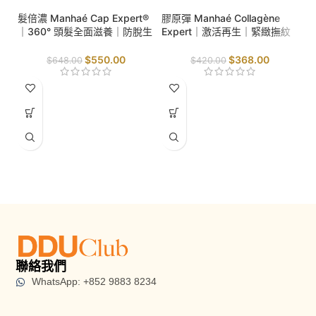
髮倍濃 Manhaé Cap Expert®
膠原彈 Manhaé Collagène
｜360° 頭髮全面滋養｜防脫生
Expert｜激活再生｜緊緻撫紋
髮｜提升頭髮強韌度｜防止折
｜抗氧防護｜
斷｜
$
550.00
$
368.00
$
648.00
$
420.00
S
B
齡
輪
毒
聯絡我們
WhatsApp: +852 9883 8234