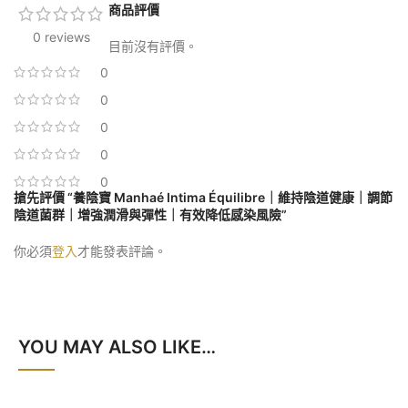
商品評價
0 reviews
目前沒有評價。
0
0
0
0
0
搶先評價 “養陰寶 Manhaé Intima Équilibre｜維持陰道健康｜調節
陰道菌群｜增強潤滑與彈性｜有效降低感染風險”
你必須
登入
才能發表評論。
YOU MAY ALSO LIKE…
SALE
SALE