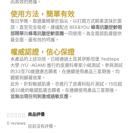
而高效的修護。
使用方法，簡單有效
每日早晚，取適量精華於指尖，以打圈方式輕柔塗抹於面
部，直至完全吸收。建議配合 BEE&YOU
蜂毒抗皺逆齡眼
部精華
與
蜂毒抗皺逆齡面霜
一同使用，為全面部肌膚提供
最全面、最有效的呵護。
權威認證，信心保證
本產品的上述功效，已經通過土耳其伊斯坦堡 Yeditepe
大學 (YÜ -AGAM) 進行的皮膚科專家小組測試。參與測試
的33至70歲健康志願者，在連續使用產品三星期後，均
觀察到顯著效果。
此外，針對敏感肌膚，亦進行了皮膚科貼片測試。15位超
過30歲的敏感肌膚志願者，在連續使用產品三星期後，
並無出現任何刺激或過敏反應
。
商品評價
0 reviews
目前沒有評價。