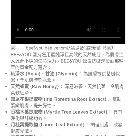
BEE&YOU 堅持選用最純淨且高效的天然成分，為肌膚注
入源源不絕的生命活力。BEE&YOU 蜂毒抗皺逆齡面部精
華的黃金配方蘊含：
純淨水 (Aqua)
、甘油 (Glycerin)
：
為肌膚提供基礎保
濕，令肌膚時刻水潤。
天然蜂蜜 (Raw Honey)
：
深層滋養，天然抗菌，令肌膚
柔軟細滑。
鳶尾花根提取物 (Iris Florentina Root Extract)
：
幫助
緊緻肌膚，提升彈性。
香桃木葉提取物 (Myrtle Tree Leaves Extract)
：
具有
淨化與舒緩功效。
月桂葉提取物 (Laurel Leaf Extract)
：
調理肌膚，散發
健康光澤。