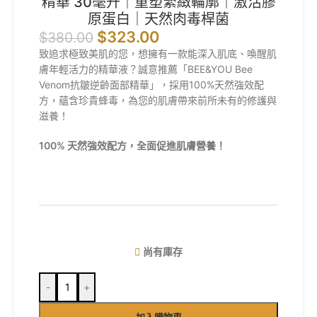
精華 30毫升｜重塑緊緻輪廓｜激活膠
原蛋白｜天然肉毒桿菌
$
323.00
$
380.00
致追求極致美肌的您，想擁有一款能深入肌底、喚醒肌
膚年輕活力的精華液？誠意推薦「BEE&YOU Bee
Venom抗皺逆齡面部精華」，採用100%天然強效配
方，蘊含珍貴蜂毒，為您的肌膚帶來前所未有的修護與
滋養！
100%
天然強效配方，全面促進肌膚營養！
尚有庫存
-
+