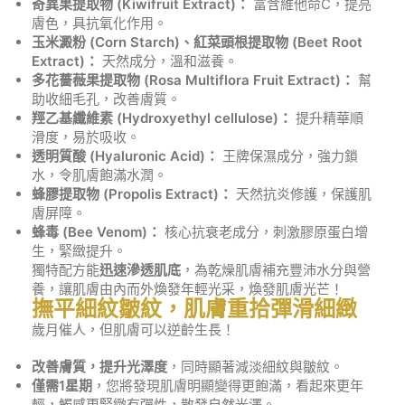
奇異果提取物 (Kiwifruit Extract)
：
富含維他命C，提亮
膚色，具抗氧化作用。
玉米澱粉 (Corn Starch)
、紅菜頭根提取物 (Beet Root
Extract)
：
天然成分，溫和滋養。
多花薔薇果提取物 (Rosa Multiflora Fruit Extract)
：
幫
助收細毛孔，改善膚質。
羥乙基纖維素 (Hydroxyethyl cellulose)
：
提升精華順
滑度，易於吸收。
透明質酸 (Hyaluronic Acid)
：
王牌保濕成分，強力鎖
水，令肌膚飽滿水潤。
蜂膠提取物 (Propolis Extract)
：
天然抗炎修護，保護肌
膚屏障。
蜂毒 (Bee Venom)
：
核心抗衰老成分，刺激膠原蛋白增
生，緊緻提升。
獨特配方能
迅速滲透肌底
，為乾燥肌膚補充豐沛水分與營
養，讓肌膚由內而外煥發年輕光采，煥發肌膚光芒！
撫平細紋皺紋，肌膚重拾彈滑細緻
歲月催人，但肌膚可以逆齡生長！
改善膚質，提升光澤度
，同時顯著減淡細紋與皺紋。
僅需1
星期
，您將發現肌膚明顯變得更飽滿，看起來更年
輕，觸感更緊緻有彈性，散發自然光澤。