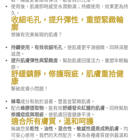
使用後，肌膚即時感受水潤飽滿；持續使用，效果更為持
久。
收細毛孔，提升彈性，重塑緊緻輪
廓
想擁有完美無瑕的肌膚？
持續使用，有效收細毛孔
，使肌膚更平滑細緻，同時深層
滋潤。
提升肌膚彈性與緊緻度
，幫助肌膚回復活力，重塑年輕輪
廓。
舒緩鎮靜，修護瑕疵，肌膚重拾健
康
擊破皮膚小問題！
蜂毒
成分有助於滋養、豐盈並緊緻肌膚。
配合
蜂膠提取物
，能有效
舒緩發炎紅腫的肌膚
，同時幫助
修護痘痘與瑕疵
，使肌膚回復健康平滑。
適合所有膚質，溫和呵護
無論您是
乾性、油性、混合性、敏感性還是成熟肌膚
，均
可安心使用。我們的天然配方，專為各種膚質提供最溫和