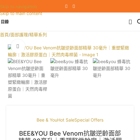
Skip to navigation
Skip to main content
目錄
首頁
/
面部護理
/
精華系列
Click to enlarge
SALE
Bee & You
Hot Sale
Special Offers
BEE&YOU Bee Venom抗皺逆齡面部