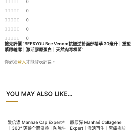
0
0
0
0
0
搶先評價 “BEE&YOU Bee Venom抗皺逆齡面部精華 30毫升｜重塑
緊緻輪廓｜激活膠原蛋白｜天然肉毒桿菌”
你必須
登入
才能發表評論。
YOU MAY ALSO LIKE…
SALE
SALE
髮倍濃 Manhaé Cap Expert®
膠原彈 Manhaé Collagène
｜360° 頭髮全面滋養｜防脫生
Expert｜激活再生｜緊緻撫紋
髮｜提升頭髮強韌度｜防止折
｜抗氧防護｜