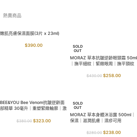
熱賣商品
嫩肌亮膚保濕面膜(3片 x 23ml)
SALE
$
390.00
SOLD
OUT
MORAZ 草本抗皺逆齡眼頸霜 50ml
｜撫平細紋｜緊緻眼周｜撫平頸紋
$
258.00
$
430.00
SALE
SALE
BEE&YOU Bee Venom抗皺逆齡面
SOLD
OUT
部精華 30毫升｜重塑緊緻輪廓｜激
活膠原蛋白｜天然肉毒桿菌
MORAZ 草本身體沐浴露 500ml｜
保濕｜滋潤肌膚｜濕疹可用
$
323.00
$
380.00
$
238.00
$
280.00