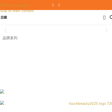
Skip to navigation
Skip to main content
目錄
品牌系列
Youthful Wonder
護膚系列