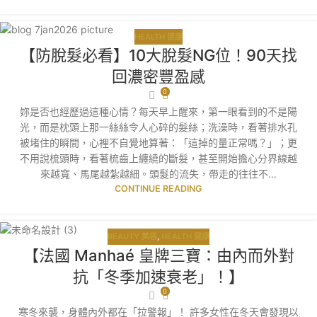
HEALTH 健康
【防脫髮必看】10大脫髮NG位！90天找
回濃密豐盈感
0
妳是否也經歷過這種心情？每天早上醒來，第一眼看到的不是陽
光，而是枕頭上那一絲絲令人心碎的髮絲；洗澡時，看著排水孔
被堵住的瞬間，心裡不自覺地算著：「這掉的量正常嗎？」；更
不用說梳頭時，看著梳齒上纏繞的斷髮，甚至開始擔心分界線越
來越寬、馬尾越紮越細。頭髮的流失，帶走的往往不...
CONTINUE READING
BEAUTY 美容
,
HEALTH 健康
【法國 Manhaé 皇牌三寶：由內而外對
抗「冬季加速衰老」！】
0
寒冬來襲，身體內外都在「拉警報」！ 許多女性在冬天會發現以