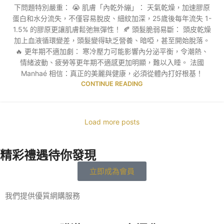
下問題特別嚴重： 😭 肌膚「內乾外繃」： 天氣乾燥，加速膠原
蛋白和水分流失，不僅容易脫皮、細紋加深，25歲後每年流失 1-
1.5% 的膠原更讓肌膚鬆弛無彈性！ 🍂 頭髮脆弱易斷： 頭皮乾燥
加上血液循環變差，頭髮變得缺乏營養、暗啞，甚至開始脫落。
🔥 更年期不適加劇： 寒冷壓力可能影響內分泌平衡，令潮熱、
情緒波動、疲勞等更年期不適感更加明顯，難以入睡。 法國
Manhaé 相信：真正的美麗與健康，必須從體內打好根基！
CONTINUE READING
Load more posts
精彩禮遇待你發現
立即成為會員
我們提供優質網購服務