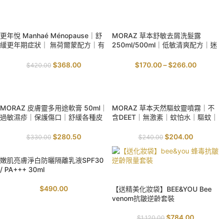
SALE
SALE
更年悅 Manhaé Ménopause｜舒
MORAZ 草本舒敏去屑洗髮露
緩更年期症狀｜ 無荷爾蒙配方｜有
250ml/500ml｜低敏清爽配方｜迷
效改善潮熱｜提升睡眠質素｜穩定
迭香｜舒緩頭皮痕癢
情緒健康
$
368.00
$
170.00
–
$
266.00
$
420.00
SALE
SALE
MORAZ 皮膚靈多用途軟膏 50ml｜
MORAZ 草本天然驅蚊靈噴霧｜不
過敏濕疹｜保護傷口｜舒緩各種皮
含DEET｜無激素｜蚊怕水｜驅蚊｜
膚問題
戶外行山
$
280.50
$
204.00
$
330.00
$
240.00
嫩肌亮膚淨白防曬隔離乳液SPF30
/ PA+++ 30ml
SALE
$
490.00
【送精美化妝袋】BEE&YOU Bee
venom抗皺逆齡套裝
$
784.00
$
1,120.00