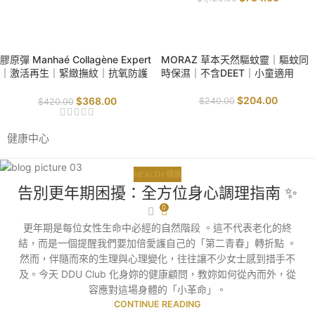
SALE
SALE
膠原彈 Manhaé Collagène Expert
MORAZ 草本天然驅蚊靈｜驅蚊同
｜激活再生｜緊緻撫紋｜抗氧防護
時保濕｜不含DEET｜小童適用
｜
$
204.00
$
368.00
$
240.00
$
420.00
健康中心
HEALTH 健康
告別更年期困擾：全方位身心調理指南 ✨
0
更年期是每位女性生命中必經的自然階段 。這不代表老化的終
結，而是一個提醒我們要加倍愛護自己的「第二青春」轉折點 。
然而，伴隨而來的生理與心理變化，往往讓不少女士感到措手不
及。今天 DDU Club 化身妳的健康顧問，教妳如何從內而外，從
容應對這場身體的「小革命」。
CONTINUE READING