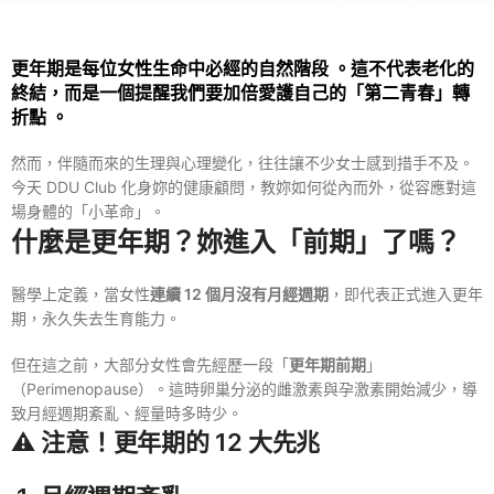
更年期是每位女性生命中必經的自然階段
。這不代表老化的
終結，而是一個提醒我們要加倍愛護自己的「第二青春」轉
折點
。
然而，伴隨而來的生理與心理變化，往往讓不少女士感到措手不及。
今天 DDU Club 化身妳的健康顧問，教妳如何從內而外，從容應對這
場身體的「小革命」。
什麼是更年期？妳進入「前期」了嗎？
醫學上定義，當女性
連續 12 個月沒有月經週期
，即代表正式進入更年
期，永久失去生育能力。
但在這之前，大部分女性會先經歷一段「
更年期前期
」
（Perimenopause）
。這時卵巢分泌的雌激素與孕激素開始減少，導
致月經週期紊亂、經量時多時少。
⚠️ 注意！更年期的 12 大先兆