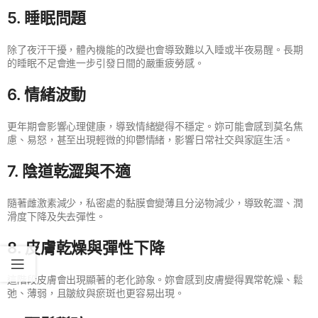
5. 睡眠問題
除了夜汗干擾，體內機能的改變也會導致難以入睡或半夜易醒。長期
的睡眠不足會進一步引發日間的嚴重疲勞感。
6. 情緒波動
更年期會影響心理健康，導致情緒變得不穩定。妳可能會感到莫名焦
慮、易怒，甚至出現輕微的抑鬱情緒，影響日常社交與家庭生活。
7. 陰道乾澀與不適
隨著雌激素減少，私密處的黏膜會變薄且分泌物減少，導致乾澀、潤
滑度下降及失去彈性。
8. 皮膚乾燥與彈性下降
這階段皮膚會出現顯著的老化跡象。妳會感到皮膚變得異常乾燥、鬆
弛、薄弱，且皺紋與瘀斑也更容易出現。