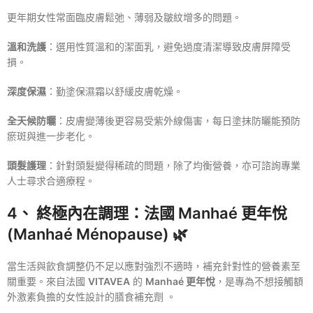
更年期女性常面臨皮膚鬆弛、薄弱及皺紋增多的問題。
溫和洗護
：選用性質溫和的潔面乳，避免過度清潔導致皮膚屏障受
損。
深度保濕
：勤塗保濕霜以舒緩皮膚乾燥。
全天候防曬
：皮膚變薄後更容易受紫外線傷害，每日塗抹防曬能預防
瘀斑與進一步老化。
頭髮護理
：針對頭髮變得稀疏的問題，除了均衡營養，亦可諮詢專業
人士尋求合適療程。
4、 終極內在調理：
法國 Manhaé 更年悅
(Manhaé Ménopause)
🌿
當生活與飲食調整仍不足以應對強烈不適時，補充針對性的營養素至
關重要。來自法國
VITAVEA
的
Manhaé 更年悅
，是專為不想接觸額
外激素負擔的女性設計的膳食補充劑
。