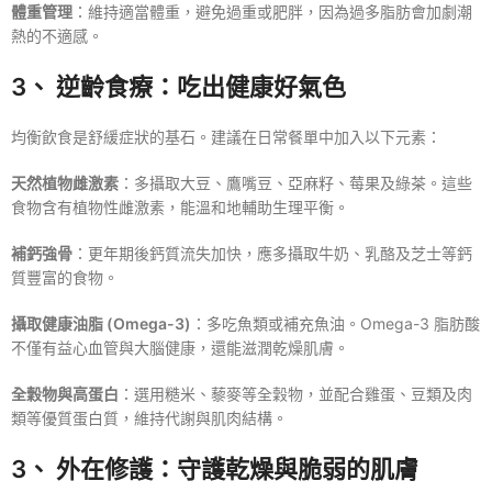
體重管理
：維持適當體重，避免過重或肥胖，因為過多脂肪會加劇潮
熱的不適感。
3、 逆齡食療：吃出健康好氣色
均衡飲食是舒緩症狀的基石。建議在日常餐單中加入以下元素：
天然植物雌激素
：多攝取大豆、鷹嘴豆、亞麻籽、莓果及綠茶。這些
食物含有植物性雌激素，能溫和地輔助生理平衡。
補鈣強骨
：更年期後鈣質流失加快，應多攝取牛奶、乳酪及芝士等鈣
質豐富的食物。
攝取健康油脂 (Omega-3)
：多吃魚類或補充魚油。Omega-3 脂肪酸
不僅有益心血管與大腦健康，還能滋潤乾燥肌膚。
全穀物與高蛋白
：選用糙米、藜麥等全穀物，並配合雞蛋、豆類及肉
類等優質蛋白質，維持代謝與肌肉結構。
3、 外在修護：守護乾燥與脆弱的肌膚