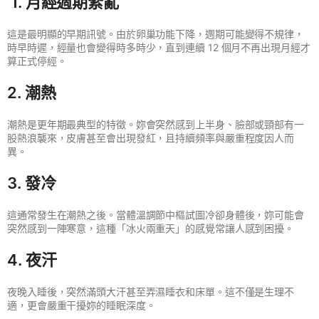
1. 月經週期紊亂
這是最明顯的早期訊號。由於卵巢功能下降，週期可能變得不規律，
時早時遲，經量也會變得時多時少，直到連續 12 個月不再出現月經才
算正式停經。
2. 潮熱
潮熱是更年期最典型的特徵。妳會突然感到上半身、臉部或頸部有一
股熱浪襲來，皮膚甚至會出現發紅，且持續頻率與嚴重程度因人而
異。
3. 發冷
這通常發生在潮熱之後。當體溫調節中樞試圖冷卻身體後，妳可能會
突然感到一陣寒意，這種「冰火兩重天」的感覺常讓人感到困擾。
4. 夜汗
夜晚入睡後，突然滿頭大汗甚至弄濕睡衣和床單。這不僅是生理不
適，更會嚴重干擾妳的睡眠深度。