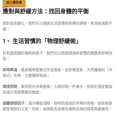
加入購物車
應對與舒緩方法：找回身體的平衡
面對這些變化，我們可以透過生活習慣與食療的調整，有效地減輕不
適：
1、 生活習慣的「物理舒緩術」
針對最困擾的潮熱與夜汗，我們可以透過環境與習慣的調整來即時改
善：
即時降溫
：隨身攜帶便攜式手提風扇，並穿著透氣、天然纖維的「洋
蔥式」衣物，方便隨時增減。
環境控制
：保持室內涼爽通風。入睡前喝一杯凍水，有助於穩定體溫
並減少夜間驚醒的機會。
遠離誘發因子
：減少攝取酒精、咖啡因或過於辛辣的食物，這些都是
誘發潮熱的元兇。同時，戒煙能有效降低潮熱出現的頻率與嚴重性。