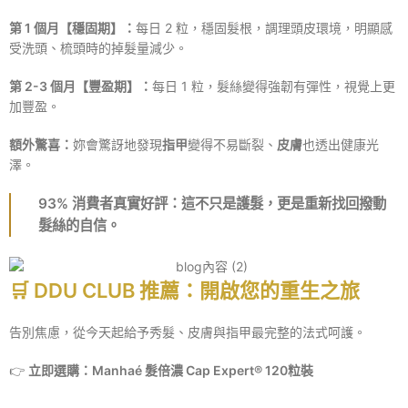
第 1 個月【穩固期】：
每日 2 粒，穩固髮根，調理頭皮環境，明顯感
受洗頭、梳頭時的掉髮量減少。
第 2-3 個月【豐盈期】：
每日 1 粒，髮絲變得強韌有彈性，視覺上更
加豐盈。
額外驚喜：
妳會驚訝地發現
指甲
變得不易斷裂、
皮膚
也透出健康光
澤。
93% 消費者真實好評：這不只是護髮，更是重新找回撥動
髮絲的自信。
🛒 DDU CLUB 推薦：開啟您的重生之旅
告別焦慮，從今天起給予秀髮、皮膚與指甲最完整的法式呵護。
👉
立即選購：Manhaé 髮倍濃 Cap Expert® 120粒裝