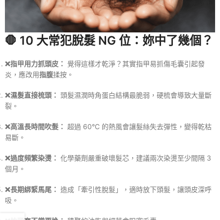
🛑 10 大常犯脫髮 NG 位：妳中了幾個？
❌指甲用力抓頭皮：
覺得這樣才乾淨？其實指甲易抓傷毛囊引起發
炎，應改用
指腹
揉按。
❌濕髮直接梳頭：
頭髮濕潤時角蛋白結構最脆弱，硬梳會導致大量斷
裂。
❌高溫長時間吹髮：
超過 60°C 的熱風會讓髮絲失去彈性，變得乾枯
易斷。
❌過度頻繁染燙：
化學藥劑嚴重破壞髮芯，建議兩次染燙至少間隔 3
個月。
❌長期綁緊馬尾：
造成「牽引性脫髮」，適時放下頭髮，讓頭皮深呼
吸。