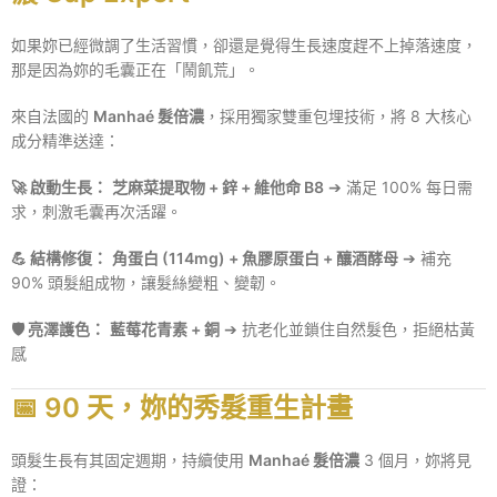
如果妳已經微調了生活習慣，卻還是覺得生長速度趕不上掉落速度，
那是因為妳的毛囊正在「鬧飢荒」。
來自法國的
Manhaé 髮倍濃
，採用獨家雙重包埋技術，將 8 大核心
成分精準送達：
🚀 啟動生長：
芝麻菜提取物 + 鋅 + 維他命 B8
➔ 滿足 100% 每日需
求，刺激毛囊再次活躍。
💪 結構修復：
角蛋白 (114mg) + 魚膠原蛋白 + 釀酒酵母
➔ 補充
90% 頭髮組成物，讓髮絲變粗、變韌。
🛡️ 亮澤護色：
藍莓花青素 + 銅
➔ 抗老化並鎖住自然髮色，拒絕枯黃
感
📅 90 天，妳的秀髮重生計畫
頭髮生長有其固定週期，持續使用
Manhaé 髮倍濃
3 個月，妳將見
證：