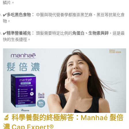
鱗片。
✔️多吃黑色食物：
中醫與現代營養學都推崇黑芝麻、黑豆等抗氧化食
物。
✔️精準營養補充：
頭髮需要特定比例的
角蛋白、生物素與鋅
，這是最
快的生長捷徑。
🔬 科學養髮的終極解答：Manhaé 髮倍
濃 Cap Expert®