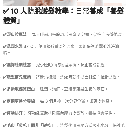
✅ 10 大防脫護髮教學：日常養成「養髮
體質」
✔️頭皮按摩法：
每天睡前用指腹環形按摩 3 分鐘，促進血液微循環。
✔️洗頭水溫 37°C：
使用接近體溫的溫水，最能保護毛囊並洗淨油
脂。
✔️選擇絲綢枕套：
減少睡眠中的物理摩擦，防止夜晚斷髮。
✔️洗髮前先梳頭：
將髒污梳鬆，洗頭時就不易因打結而扯斷頭髮。
✔️多攝取優質蛋白：
雞蛋、海鮮、豆類是頭髮生長的基石。
✔️定期更換分界線：
每 3 個月換一次分界位置，讓頭皮休息。
✔️運動排汗：
運動能幫助排除體內壓力皮質醇，維持毛囊活性。
✔️毛巾「吸乾」而非「搓乾」：
洗髮後用按壓方式吸走水分，保護毛