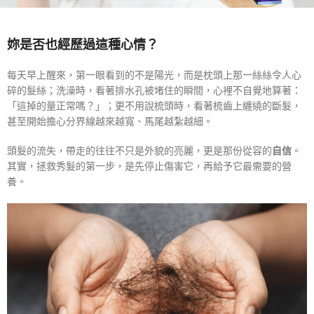
妳是否也經歷過這種心情？
每天早上醒來，第一眼看到的不是陽光，而是枕頭上那一絲絲令人心
碎的髮絲；洗澡時，看著排水孔被堵住的瞬間，心裡不自覺地算著：
「這掉的量正常嗎？」；更不用說梳頭時，看著梳齒上纏繞的斷髮，
甚至開始擔心分界線越來越寬、馬尾越紮越細。
頭髮的流失，帶走的往往不只是外貌的亮麗，更是那份從容的
自信
。
其實，拯救秀髮的第一步，是先停止傷害它，再給予它最需要的營
養。