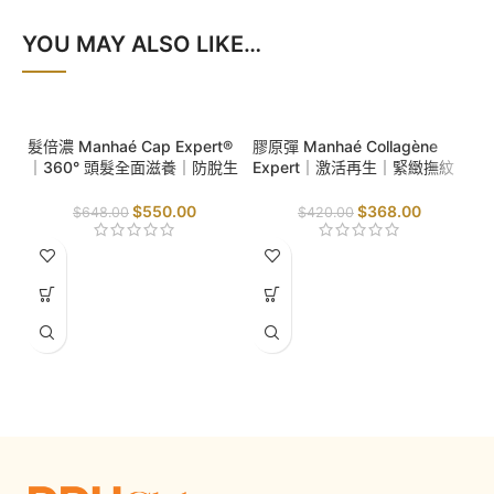
YOU MAY ALSO LIKE…
SALE
SALE
髮倍濃 Manhaé Cap Expert®
膠原彈 Manhaé Collagène
｜360° 頭髮全面滋養｜防脫生
Expert｜激活再生｜緊緻撫紋
髮｜提升頭髮強韌度｜防止折
｜抗氧防護｜
斷｜
$
550.00
$
368.00
$
648.00
$
420.00
S
B
齡
輪
毒