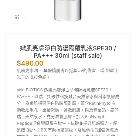
Click to enlarge
嫩肌亮膚淨白防曬隔離乳液SPF30 /
PA+++ 30ml (staff sale)
$
490.00
肌膚更水潤， 具保護肌膚以抵禦UV的傷害，增添耀目
光芒的底妝色調。
skin.BIOTICS 嫩肌亮膚淨白防曬隔離乳液SPF30 /
PA+++，以瑞士突破性科技融合天然泉水與科學護膚成
分，為嫩肌構建淨白防曬隔離層。蘊含RetinPhyto 有
助收細毛孔，重拾緊緻、彈嫩肌膚，與及豐富鈣、鎂的
瑞士天然泉水，充分滋養肌膚。加入BioNymph
Peptide促進膠原蛋白增生，抗皺並提升肌膚彈力。煙
酰胺 (維他命B3)有助抗皺淡紋，及維他命E加強保濕及