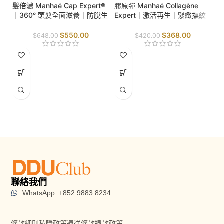
髮倍濃 Manhaé Cap Expert®
膠原彈 Manhaé Collagène
｜360° 頭髮全面滋養｜防脫生
Expert｜激活再生｜緊緻撫紋
髮｜提升頭髮強韌度｜防止折
｜抗氧防護｜
斷｜
$
550.00
$
368.00
$
648.00
$
420.00
S
B
齡
輪
毒
聯絡我們
WhatsApp: +852 9883 8234
條款細則
私隱政策
運送條款
退款政策