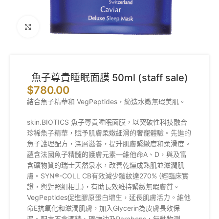
Click to enlarge
魚子尊貴睡眠面膜 50ml (staff sale)
$
780.00
結合魚子精華和 VegPeptides，締造水嫩無瑕美肌。
skin.BIOTICS 魚子尊貴睡眠面膜，以突破性科技融合
珍稀魚子精華，賦予肌膚柔嫩細滑的奢寵體驗。先進的
魚子護理配方，深層滋養，提升肌膚緊緻度和柔滑度。
蘊含法國魚子精髓的護膚元素—維他命A、D，與及富
含礦物質的瑞士天然泉水，改善乾燥成熟肌並滋潤肌
膚。SYN®-COLL CB有效減少皺紋達270% (經臨床實
證，與對照組相比)，有助長效維持緊緻無睱膚質。
VegPeptides促進膠原蛋白增生，延長肌膚活力。維他
命E抗氧化和滋潤肌膚，加入Glycerin為皮膚長效保
濕。配方不含酒精、礦物油及Parabens，無動物測