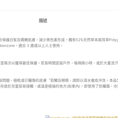
描述
合保護白皙及嬌嫩肌膚，減少黑色素形成。獨有52%
天然草本兩耳草Pol
xybenzone，適合 3 歲或以上人士使用。
可塗兩次以獲得最佳保護。若長時間逗留戶外，每隔兩小時、或於大量流
靜脈問題、極乾或已曬傷的皮膚︒若觸及眼睛，請即以清水徹底沖洗。本品
存放於兒童容易接觸、或溫差極端的地方(如車內)。即使用了防曬霜，亦