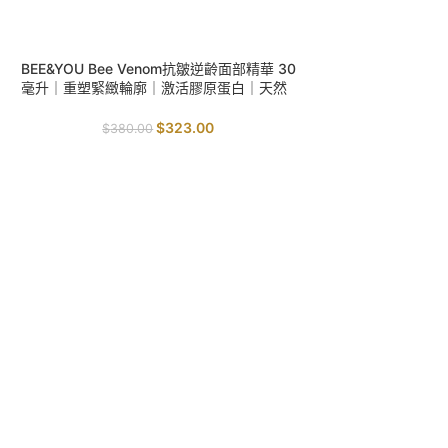
SALE
BEE&YOU Bee Venom抗皺逆齡面部精華 30
毫升｜重塑緊緻輪廓｜激活膠原蛋白｜天然
肉毒桿菌
$
323.00
$
380.00
SALE
BEE&YOU Bee V
毫升｜淡化黑眼圈｜
周
$
360.0