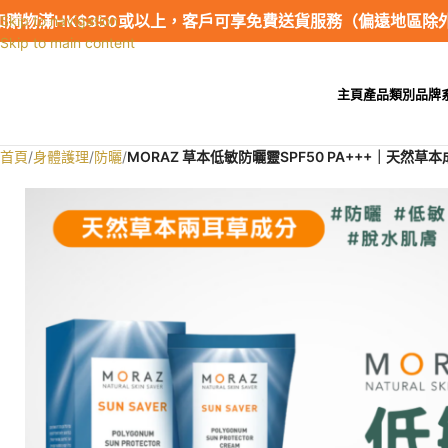
如購物滿HK$350或以上，客戶可享免費送貨服務（偏遠地區除
Skip to navigation
Skip to main content
主頁
產品類別
品牌
首頁
/
身體護理
/
防曬
/
MORAZ 草本低敏防曬靈SPF50 PA+++｜天然
SALE