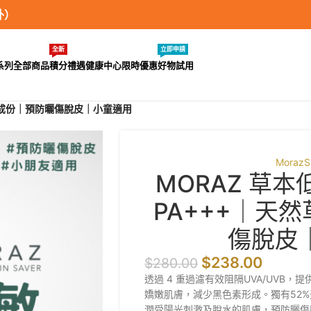
外）
全新
立即申請
系列
全部商品
積分禮遇
健康中心
限時優惠
好物試用
草本成份｜預防曬傷脫皮｜小童適用
Moraz
S
MORAZ 草本
PA+++｜天
傷脫皮
$
238.00
$
280.00
透過 4 重過濾有效阻隔UVA/UVB
嬌嫩肌膚，減少黑色素形成。獨有52%
潤受陽光刺激及
脫水的肌膚，預防曬傷