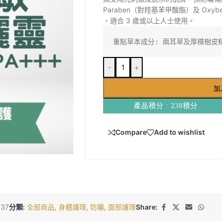
Paraben（對羥基苯甲酸酯）及 Oxyb
，適合 3 歲或以上人士使用。
重點草本成分: 兩耳草及厚樸樹皮
-
+
加
產品積分 : 238積分
Compare
Add to wishlist
037
分類:
全部商品
,
身體護理
,
防曬
,
面部護理
Share: