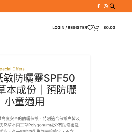
LOGIN / REGISTER
$
0.00
pecial Offers
低敏防曬靈SPF50
然草本成份｜預防曬
｜小童適用
，提供高度安全的防曬保護，
特別適合保護白皙及
天然草本兩耳草Polygonum成分有助修復滋
脫皮。產品經歐盟衞生部嚴格檢定，不含