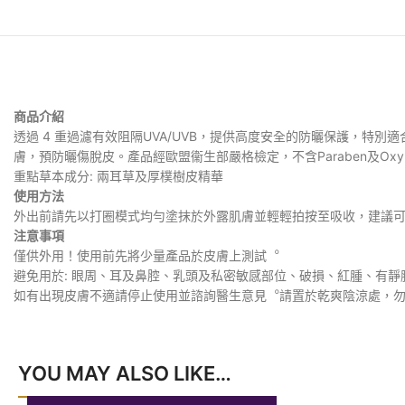
商品介紹
透過 4 重過濾有效阻隔UVA/UVB，提供高度安全的防曬保護，
特別適
膚，預防曬傷脫皮。產品經歐盟衞生部嚴格檢定，
不含Paraben及O
重點草本成分: 兩耳草及厚樸樹皮精華
使用方法
外出前請先以打圈模式均勻塗抹於外露肌膚並輕輕拍按至吸收，建議
注意事項
僅供外用！使用前先將少量產品於皮膚上測試︒
避免用於: 眼周、耳及鼻腔、乳頭及私密敏感部位、破損、紅腫、有
如有出現皮膚不適請停止使用並諮詢醫生意見︒請置於乾爽陰涼處，勿
YOU MAY ALSO LIKE…