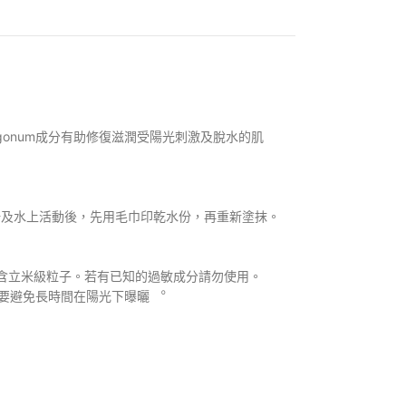
ygonum成分有助修復滋潤受陽光刺激及
脫水的肌
汗及水上活動後，先用毛巾印乾水份，再重新塗抹。
含立米級粒子。若有已知的過敏成分請勿使用。
要避免長時間在陽光下曝曬 ︒