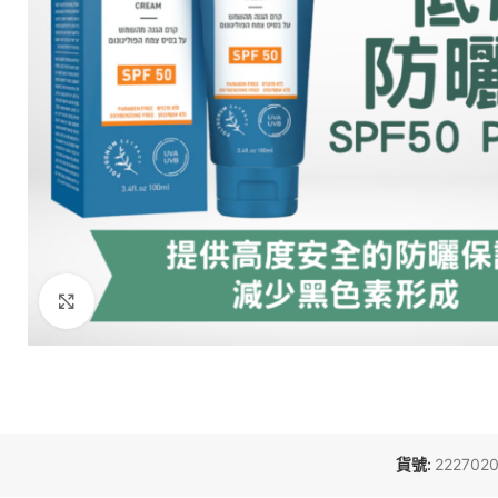
Click to enlarge
貨號:
222702