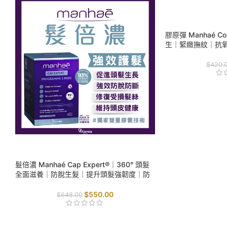
SALE
膠原彈 Manhaé Col
生｜緊緻撫紋｜抗
$
420.
SALE
髮倍濃 Manhaé Cap Expert®｜360° 頭髮
全面滋養｜防脫生髮｜提升頭髮強韌度｜防
止折斷｜
$
550.00
$
648.00