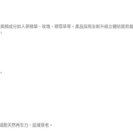
顏成分如人蔘精華、玫瑰、積雪草等。產品採用全新升級立體貼面剪裁，完美
。
。
細胞天然再生力，延緩衰老。