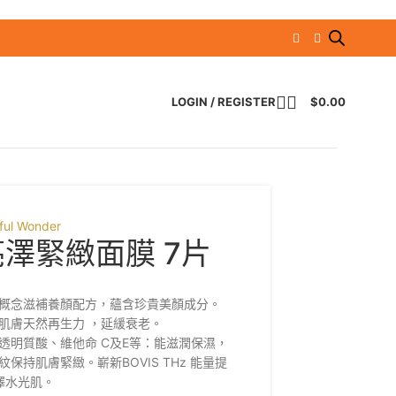
LOGIN / REGISTER
$
0.00
ful Wonder
亮澤緊緻面膜 7片
概念滋補養顏配方，蘊含珍貴美顏成分。
肌膚天然再生力 ，延緩衰老。
透明質酸、維他命 C及E等：能滋潤保濕，
持肌膚緊緻。嶄新BOVIS THz 能量提
澤水光肌。