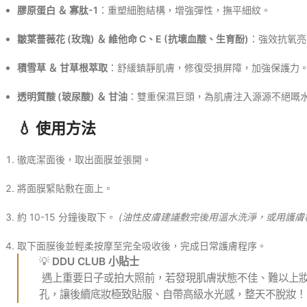
膠原蛋白 ＆ 寡肽-1
：重塑細胞結構，增強彈性，撫平細紋。
皺葉薔薇花 (玫瑰) ＆ 維他命 C、E (抗壞血酸、生育酚)
：強效抗氧亮
積雪草 ＆ 甘草根萃取
：舒緩鎮靜肌膚，修復受損屏障，加強保護力
透明質酸 (玻尿酸) ＆ 甘油
：雙重保濕巨頭，為肌膚注入源源不絕嘅
💧 使用方法
徹底潔面後，取出面膜並張開。
將面膜緊貼敷在面上。
約 10-15 分鐘後取下。
(油性皮膚建議敷完後用溫水洗淨，或用護
取下面膜後並輕柔按摩至完全吸收後，完成日常護膚程序。
💡
DDU CLUB 小貼士
遇上重要日子或拍大照前，若發現肌膚狀態不佳、難以上妝，可
孔，讓後續底妝極致貼服、自帶高級水光感，整天不脫妝！