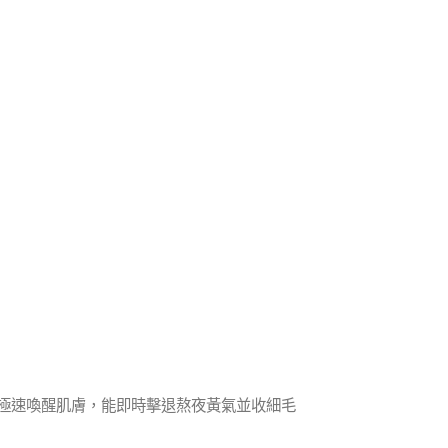
科技極速喚醒肌膚，能即時擊退熬夜黃氣並收細毛