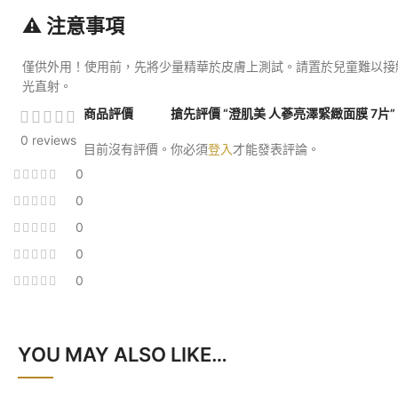
⚠️ 注意事項
僅供外用！使用前，先將少量精華於皮膚上測試。請置於兒童難以接
光直射。
商品評價
搶先評價 “澄肌美 人蔘亮澤緊緻面膜 7片”
0 reviews
目前沒有評價。
你必須
登入
才能發表評論。
0
0
0
0
0
YOU MAY ALSO LIKE…