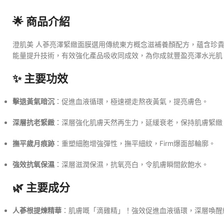
🌟 商品介紹
澄肌美 人蔘亮澤緊緻面膜選用傳統東方概念滋補養顏配方，蘊含珍貴美
能量提升技術，有效強化產品吸收同成效，為你成就豐盈亮澤水光肌
✨ 主要功效
擊退黃氣暗沉
：促進血液循環，極速褪走熬夜黃氣，提亮膚色。
深層抗老緊緻
：深層強化肌膚天然再生力，延緩衰老，保持肌膚緊緻
撫平歲月痕跡
：重塑細胞增強彈性，撫平細紋，Firm爆面部輪廓。
強效抗氧保濕
：深層滋潤保濕，抗氧亮白，令肌膚瞬間飲飽水。
🌿 主要成分
人蔘根提煉精華
：肌膚嘅「滴雞精」！強效促進血液循環，深層喚醒