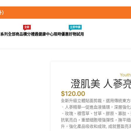
外）
全新
立即申請
牌系列
全部商品
積分禮遇
健康中心
限時優惠
好物試用
Youth
澄肌美 人蔘
$
120.00
全新升級立體貼面剪裁，選用傳統東方
．人蔘精華—促進血液循環，深層強化
．玫瑰、積雪草、甘草、膠原、寡肽、
抗氧亮白，重塑細胞增強彈性，撫平細紋保
升，強化產品吸收和成效, 成就豐盈亮