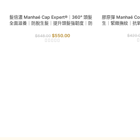
SALE
SALE
髮倍濃 Manhaé Cap Expert®｜360° 頭髮
膠原彈 Manhaé Col
全面滋養｜防脫生髮｜提升頭髮強韌度｜防
生｜緊緻撫紋｜抗
止折斷｜
$
550.00
$
420.
$
648.00