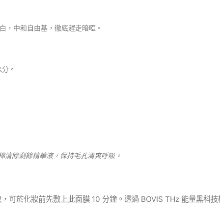
白，中和自由基，徹底趕走暗啞。
。
水分。
膚棉清除剩餘精華液，保持毛孔清爽呼吸。
於化妝前先敷上此面膜 10 分鐘。透過 BOVIS THz 能量黑