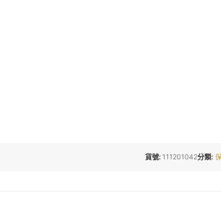
貨號:
111201042
分類: