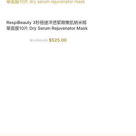
SALE
RespiBeauty 3秒極速滲透緊緻嫩肌納米精
華面膜10片 Dry Serum Rejuvenator Mask
$
525.00
$
1,050.00
SALE
BEE&YOU Bee V
毫升｜淡化黑眼圈｜
周
$
360.0