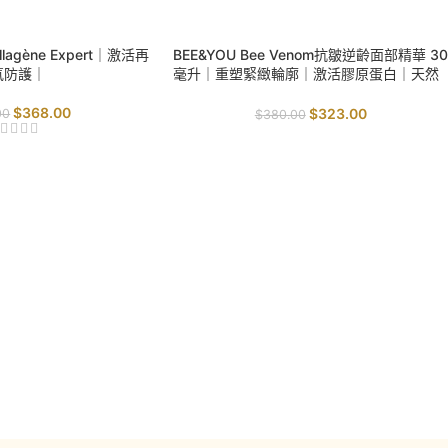
SALE
lagène Expert｜激活再
BEE&YOU Bee Venom抗皺逆齡面部精華 30
氧防護｜
毫升｜重塑緊緻輪廓｜激活膠原蛋白｜天然
肉毒桿菌
$
368.00
$
323.00
00
$
380.00