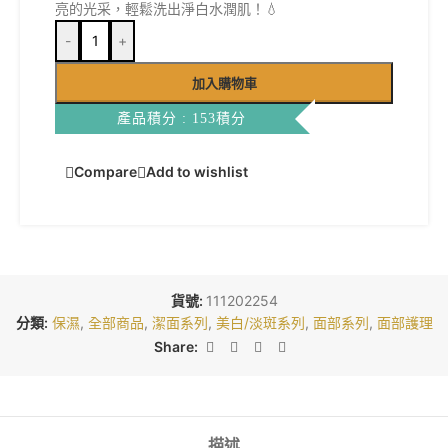
亮的光采，輕鬆洗出淨白水潤肌！💧
-
+
加入購物車
產品積分 : 153積分
Compare
Add to wishlist
貨號:
111202254
分類:
保濕
,
全部商品
,
潔面系列
,
美白/淡斑系列
,
面部系列
,
面部護理
Share:
描述