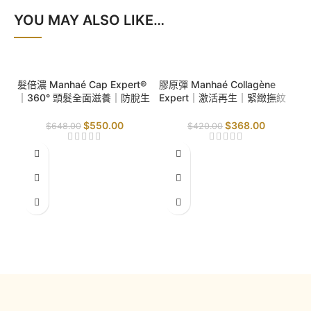
YOU MAY ALSO LIKE…
SALE
SALE
髮倍濃 Manhaé Cap Expert®
膠原彈 Manhaé Collagène
｜360° 頭髮全面滋養｜防脫生
Expert｜激活再生｜緊緻撫紋
髮｜提升頭髮強韌度｜防止折
｜抗氧防護｜
斷｜
$
550.00
$
368.00
$
648.00
$
420.00
S
B
齡
輪
毒