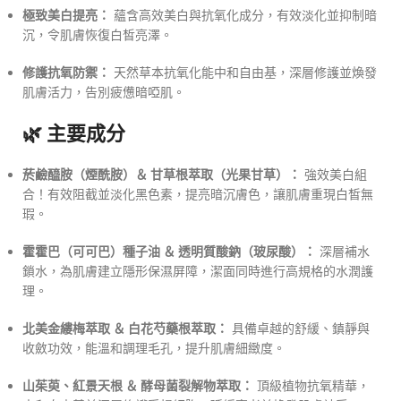
極致美白提亮：
蘊含高效美白與抗氧化成分，有效淡化並抑制暗
沉，令肌膚恢復白皙亮澤。
修護抗氧防禦：
天然草本抗氧化能中和自由基，深層修護並煥發
肌膚活力，告別疲憊暗啞肌。
🌿 主要成分
菸鹼醯胺（煙酰胺）＆ 甘草根萃取（光果甘草）：
強效美白組
合！有效阻截並淡化黑色素，提亮暗沉膚色，讓肌膚重現白皙無
瑕。
霍霍巴（可可巴）種子油 ＆ 透明質酸鈉（玻尿酸）：
深層補水
鎖水，為肌膚建立隱形保濕屏障，潔面同時進行高規格的水潤護
理。
北美金縷梅萃取 ＆ 白花芍藥根萃取：
具備卓越的舒緩、鎮靜與
收斂功效，能溫和調理毛孔，提升肌膚細緻度。
山茱萸、紅景天根 ＆ 酵母菌裂解物萃取：
頂級植物抗氧精華，