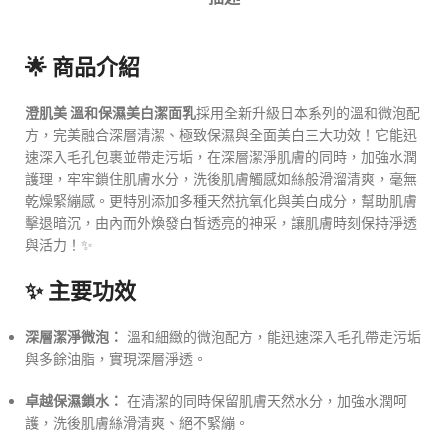
🌟 商品介紹
澄肌美 溫和保濕美白潔面乳
採用全新升級日本系列的溫和微泡配
方，完美融合深層清潔、極致保濕與全面美白三大功效！它能迅
速深入毛孔包裹並帶走污垢，在深層潔淨肌膚的同時，加強水潤
護理，牢牢鎖住肌膚水分，洗後肌膚觸感如絲般滑溜清爽，毫無
乾燥緊繃感。更特別添加多種天然抗氧化與美白成分，幫助肌膚
擊退暗沉，由內而外煥發白皙透亮的神采，讓肌膚時刻保持淨透
與活力！✨
✨ 主要功效
深層潔淨微泡：
溫和細緻的微泡配方，能迅速深入毛孔帶走污垢
與多餘油脂，實現深層淨透。
卓越保濕鎖水：
在清潔的同時保留肌膚天然水分，加強水潤呵
護，洗後肌膚絲滑清爽、絕不緊繃。