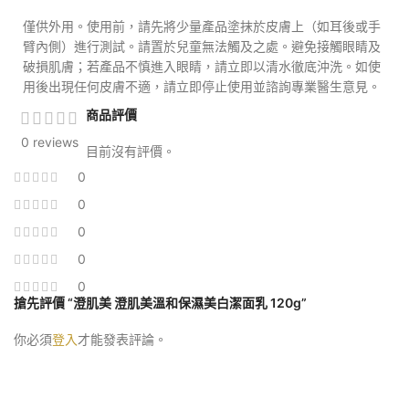
僅供外用。使用前，請先將少量產品塗抹於皮膚上（如耳後或手
臂內側）進行測試。請置於兒童無法觸及之處。避免接觸眼睛及
破損肌膚；若產品不慎進入眼睛，請立即以清水徹底沖洗。如使
用後出現任何皮膚不適，請立即停止使用並諮詢專業醫生意見。
商品評價
0 reviews
目前沒有評價。
0
0
0
0
0
搶先評價 “澄肌美 澄肌美溫和保濕美白潔面乳 120g”
你必須
登入
才能發表評論。