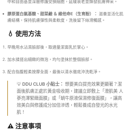
中和自由基並深層修護受損細胞，延緩衰老並煥發肌膚神采。
膠原蛋白氨基酸、甜菜鹼 ＆ 維他命E（生育酚）：
滋養並活化肌
膚結構，保持肌膚彈性與柔軟度，洗後留下絲滑觸感。
💧 使用方法
早晚用水沾濕臉部後，取適量潔面乳於掌心。
加水揉搓出細緻的微泡，均勻塗抹於整個臉部。
配合指腹輕柔按摩全面，最後以清水徹底沖洗乾淨。
💡
DDU CLUB 小貼士：
想要美白提亮效果更顯著？潔
面後肌膚正處於黃金吸收期，建議立即敷上「澄肌美 人
蔘亮澤緊緻面膜」或「蝸牛原液保濕修復面膜」，讓高
效美白與修護成分加倍滲透，輕鬆養成自發光的水光
肌！
⚠️ 注意事項