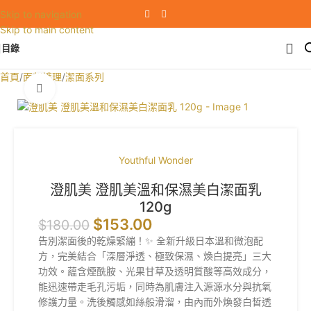
Skip to navigation
Skip to main content
目錄
首頁
/
面部護理
/
潔面系列
Click to enlarge
SALE
Youthful Wonder
澄肌美 澄肌美溫和保濕美白潔面乳
120g
$
153.00
$
180.00
告別潔面後的乾燥緊繃！✨ 全新升級日本溫和微泡配
方，完美結合「深層淨透、極致保濕、煥白提亮」三大
功效。蘊含煙酰胺、光果甘草及透明質酸等高效成分，
能迅速帶走毛孔污垢，同時為肌膚注入源源水分與抗氧
修護力量。洗後觸感如絲般滑溜，由內而外煥發白皙透