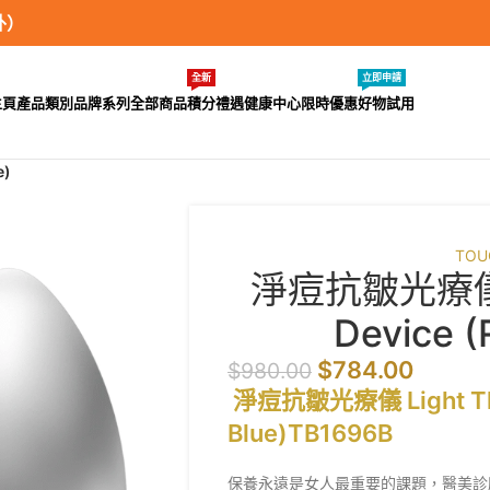
外）
全新
立即申請
主頁
產品類別
品牌系列
全部商品
積分禮遇
健康中心
限時優惠
好物試用
e)
TOU
淨痘抗皺光療儀 L
Device (
$
784.00
$
980.00
淨痘抗皺光療儀 Light Ther
Blue)TB1696B
保養永遠是女人最重要的課題，醫美診