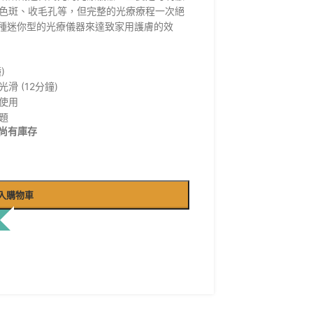
色斑、收毛孔等，但完整的光療療程一次絕
了一種迷你型的光療儀器來達致家用護膚的效
)
 (12分鐘)
使用
題
尚有庫存
入購物車