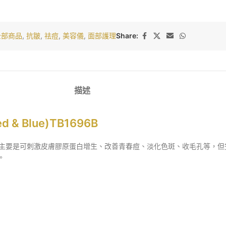
全部商品
,
抗皺
,
祛痘
,
美容儀
,
面部護理
Share:
描述
d & Blue)TB1696B
主要是可刺激皮膚膠原蛋白增生、改善青春痘、淡化色斑、收毛孔等，但
。