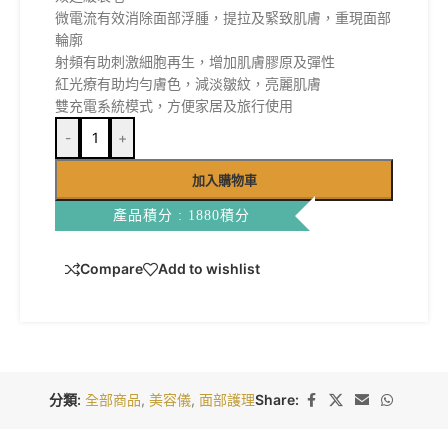
微電流有效消除面部浮腫，提拉及緊致肌膚，重現面部
輪廓
射頻有助刺激細胞再生，增加肌膚膠原及彈性
紅光療有助均勻膚色，減淡皺紋，亮麗肌膚
雙充電系統模式，方便家居及旅行使用
-
+
加入購物車
產品積分 : 1880積分
Compare
Add to wishlist
分類:
全部商品
,
美容儀
,
面部護理
Share: