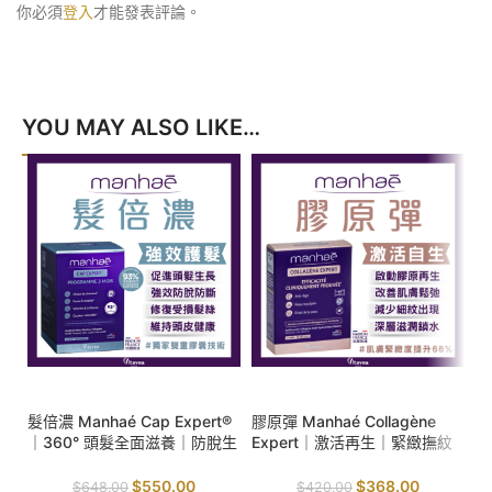
你必須
登入
才能發表評論。
YOU MAY ALSO LIKE…
SALE
SALE
S
髮倍濃 Manhaé Cap Expert®
膠原彈 Manhaé Collagène
B
｜360° 頭髮全面滋養｜防脫生
Expert｜激活再生｜緊緻撫紋
齡
髮｜提升頭髮強韌度｜防止折
｜抗氧防護｜
輪
斷｜
毒
$
550.00
$
368.00
$
648.00
$
420.00