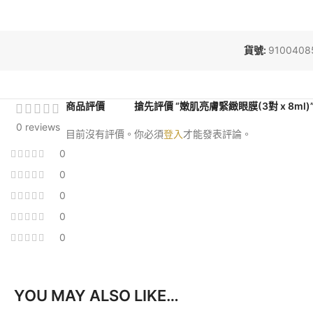
貨號:
9100408
商品評價
搶先評價 “嫩肌亮膚緊緻眼膜(3對 x 8ml)
0 reviews
目前沒有評價。
你必須
登入
才能發表評論。
0
0
0
0
0
YOU MAY ALSO LIKE…