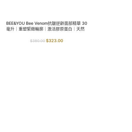
SALE
BEE&YOU Bee Venom抗皺逆齡面部精華 30
毫升｜重塑緊緻輪廓｜激活膠原蛋白｜天然
肉毒桿菌
$
323.00
$
380.00
SALE
BEE&YOU Bee V
毫升｜淡化黑眼圈｜
周
$
360.0