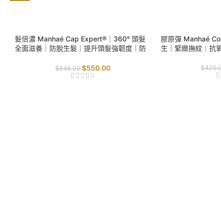
SALE
SALE
髮倍濃 Manhaé Cap Expert®｜360° 頭髮
膠原彈 Manhaé Col
全面滋養｜防脫生髮｜提升頭髮強韌度｜防
生｜緊緻撫紋｜抗
止折斷｜
$
550.00
$
420.
$
648.00