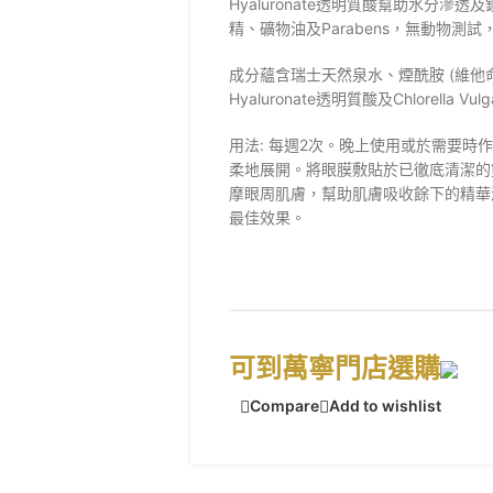
Hyaluronate透明質酸幫助水分滲透及鎖
精、礦物油及Parabens，無動物測
成分蘊含瑞士天然泉水、煙酰胺 (維他命B3)、C
Hyaluronate透明質酸及Chlorella Vu
用法: 每週2次。晚上使用或於需要時
柔地展開。將眼膜敷貼於已徹底清潔的
摩眼周肌膚，幫助肌膚吸收餘下的精華液，
最佳效果。
可到萬寧門店選購
Compare
Add to wishlist