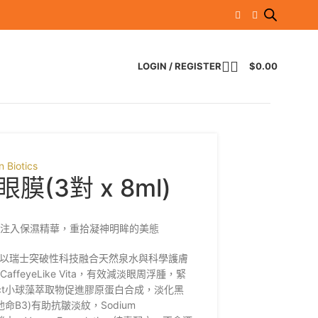
LOGIN / REGISTER
$
0.00
n Biotics
(3對 x 8ml)
膚注入保濕精華，重拾凝神明眸的美態
膜3對，以瑞士突破性科技融合天然泉水與科學護膚
feyeLike Vita，有效減淡眼周浮腫，緊
 Extract小球藻萃取物促進膠原蛋白合成，淡化黑
B3)有助抗皺淡紋，Sodium