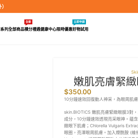
外）
全新
立即申請
牌系列
全部商品
積分禮遇
健康中心
限時優惠
好物試用
Ski
嫩肌亮膚緊緻眼膜
$
350.00
10分鐘速效回復動人神采，為眼周肌
skin.BIOTICS 嫩肌亮膚緊緻眼
成分，10分鐘速效透現亮采眼神。蘊含Caf
緻眼下肌膚；Chlorella Vulgaris
眼圈，亮澤眼周肌膚。加入煙酰胺 (維他命