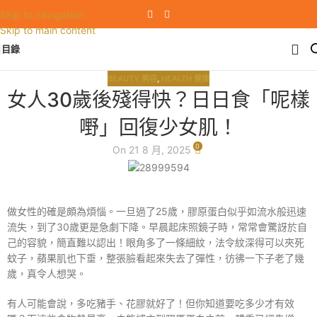
Skip to navigation
Skip to main content
目錄
BEAUTY 美容
,
HEALTH 健康
女人30歲後殘得快？日日食「呢樣
嘢」回復少女肌！
0
On 21 8 月, 2025
做女性的確是頗為煩惱。一旦過了25歲，膠原蛋白似乎如流水般迅速
流失，到了30歲更是急劇下降。早晨起床照鏡子時，常常會驚訝於自
己的容貌，簡直難以認出！眼角多了一條細紋，法令紋深得可以夾死
蚊子，蘋果肌也下垂，整張臉看起來失去了彈性，彷彿一下子老了幾
歲，真令人想哭。
有人可能會說，多吃豬手、花膠就好了！但你知道要吃多少才有效