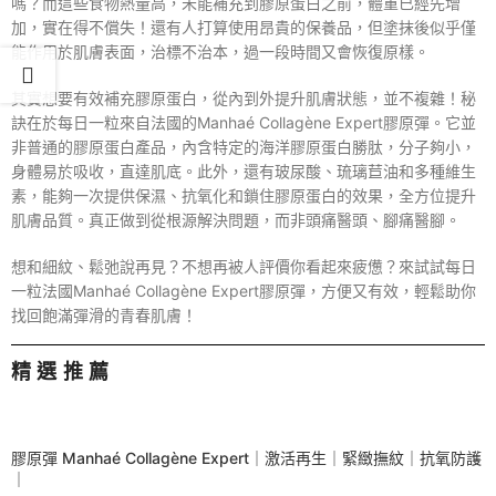
嗎？而這些食物熱量高，未能補充到膠原蛋白之前，體重已經先增
加，實在得不償失！還有人打算使用昂貴的保養品，但塗抹後似乎僅
能作用於肌膚表面，治標不治本，過一段時間又會恢復原樣。
其實想要有效補充膠原蛋白，從內到外提升肌膚狀態，並不複雜！秘
訣在於每日一粒來自法國的Manhaé Collagène Expert膠原彈。它並
非普通的膠原蛋白產品，內含特定的海洋膠原蛋白勝肽，分子夠小，
身體易於吸收，直達肌底。此外，還有玻尿酸、琉璃苣油和多種維生
素，能夠一次提供保濕、抗氧化和鎖住膠原蛋白的效果，全方位提升
肌膚品質。真正做到從根源解決問題，而非頭痛醫頭、腳痛醫腳。
想和細紋、鬆弛說再見？不想再被人評價你看起來疲憊？來試試每日
一粒法國Manhaé Collagène Expert膠原彈，方便又有效，輕鬆助你
找回飽滿彈滑的青春肌膚！
精選推薦
SALE
膠原彈 Manhaé Collagène Expert｜激活再生｜緊緻撫紋｜抗氧防護
｜